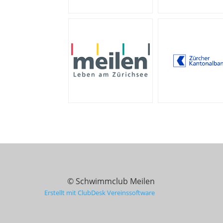
© Schwimmclub Meilen
Erstellt mit ClubDesk Vereinssoftware